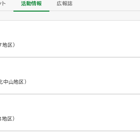
ント
活動情報
広報誌
7地区）
北中山地区）
8地区）