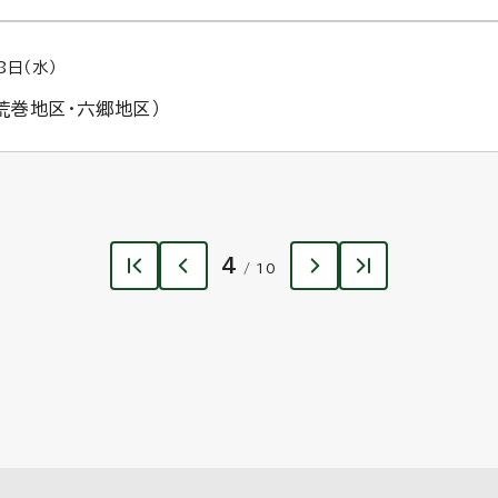
8日（水）
荒巻地区・六郷地区）
4
/ 10