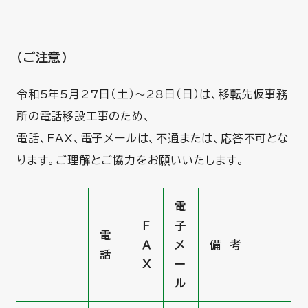
（ご注意）
令和5年5月27日（土）～28日（日）は、移転先仮事務
所の電話移設工事のため、
電話、FAX、電子メールは、不通または、応答不可とな
ります。ご理解とご協力をお願いいたします。
電
Ｆ
子
電
Ａ
メ
備 考
話
Ｘ
ー
ル