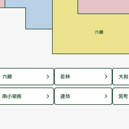
六郷
若林
大和
南小泉南
連坊
荒町